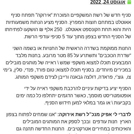
אוגוסט 24, 2022
סניף חדש של רשת המשקפיים המוכרת “אירוקה” תפתח סניף
אאוטלט במתחם חוצות המפרץ. הסניף מציע הנחות משמעותיות
היות והוא תחת הקונספט אאוטלט. 250 אלף ₪ הושקעו לפתיחתו
של הסניף החדש בצפון מתוך עוד 5 סניפי עודפי הרשת.
החנות ממוקמת בשדרה הראשית של החנויות או בשמה השני
“שדרת הכוכבים” ותשתרע על 85 מטר מרובע. בחנות מלבד
המבצעים תוכלו למצוא משקפי שמש \ ראייה של מותגים מובילים
במכירים מיוחדים. בסניף תוכלו למצוא: טום פורד, פנדי, סלין, ג’ימי
צו, גוצ’י, פראדה, דולצה גבאנה ורייבן לצידם משקפי המותג.
הסניף יציע בדיקות עיניים להרכבת משקפי ראייה על ידי
אופטומטריסט מוסמך, כאשר הדגמים יתחלפו כל כמה ימים
בקביעות \ או גמר במלאי למען חידוש הסניף.
לדברי לי אפיק מנכ”ל רשת אירוקה:
“אנו שמחים לפתוח בצפון
הארץ חנות עודפים ובכך לספק את המותגים המובילים
והאיכותים במחירים אטרקטיבים. החנות החדשה תהנה גם