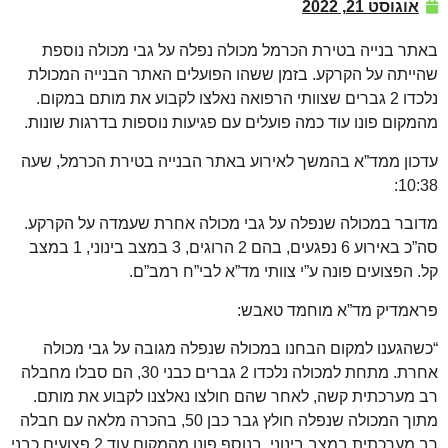
אוגוסט 21, 2022
באתר בנייה בטירת הכרמל מכולה נפלה על גבי מכולה נוספת
שהייתה על הקרקע. בזמן ששהו הפועלים האתר הבנייה המכולת
נלכדו 2 גברים שצוותי הרפואה נאלצו לקבוע את מותם במקום.
מהמקום פונו עוד כמה פועלים עם פגיעות נוספות בדרגות שונות.
עדכון ממד”א בהמשך לאירוע באתר הבנייה בטירת הכרמל, שעה
10:38:
מדובר במכולה שנפלה על גבי מכולה אחרת שעמדה על הקרקע.
סה”כ באירוע 6 נפגעים, בהם 2 הרוגים, 3 במצב בינוני, 1 במצב
קל. הפצועים פונה ע”י צוותי מד”א לבי”ח רמב”ם.
פראמדיק מד”א מוחמד טאבש:
“כשהגענו למקום הבחנו במכולה שנפלה מגובה על גבי מכולה
אחרת. מתחת למכולה נלכדו 2 גברים כבני 30, הם סבלו מחבלה
רב מערכתית קשה, לאחר שהם חולצו נאלצנו לקבוע את מותם.
מתוך המכולה שנפלה חולץ גבר כבן 50, בהכרה מלאה עם חבלה
רב מערכתית במצב בינוני. בנוסף פונו מהמקום עוד 2 פצועים כבני