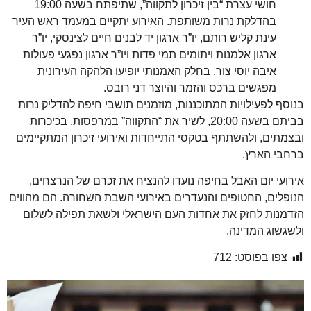
חושי עצרת “בין זיכרון לתקווה”, שתיפתח בשעה 19:00
בהדלקת נרות משותפת. האירוע יתקיים במעמד ראש העיר
עינת קליש רותם, יו”ר ארגון יד לבנים חיים לצינסקי, יו”ר
ארגון אלמנות ויתומים תמי פדות ויו”ר ארגון נפגעי פעולות
איבה יוסי צור. בחלק האמנותי יופיעו הלהקה העירונית
מפגשים ברכס והזמר והיוצר דני רובס.
בנוסף לפעילויות המתוכננות, מוזמנים תושבי חיפה להדליק נרות
בביתם בשעה 20:00, לשיר את “התקווה” במרפסות, בכיכרות
ובצמתים, ולהשתתף בטקסי התייחדות ואירועי זיכרון המתקיימים
ברחבי הארץ.
אירועי יום האבל בחיפה נועדו להנציח את זכרם של הנרצחים,
הנופלים, החטופים והנעדרים באירועי השבת השחורה. הם מהווים
הזדמנות לחזק את אחדות העם הישראלי ולשאת תפילה לשלום
ולשגשוג המדינה.
צפו בפוסט:
712