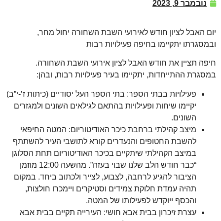
נובמבר 9, 2023
יום האבל לציון חודש לאירועי השבת השחורה יחול מחר,
ובמסגרתו יתקיימו בחיפה פעילויות רבות
חיפה תציין את חודש האבל לציון אירועי השבת השחורה.
במסגרת ההתייחדות, יתקיימו בעיר פעילויות רבות, ובהן:
פעילויות בבתי הספר: בתי הספר העל יסודיים (כיתות ז’-י”ב)
יקיימו שיחות ופעילויות בהתאם לגילאים השונים ולמגזרים
השונים.
מיצב קהילתי ברחבת כיכר האודיטוריום: המטה החיפאי
להשבת החטופים והנעדרים קורא לתושבי העיר להשתתף
במיצב הקהילתי שיתקיים בכיכר האודיטוריום תחת הסלוגן
“כבר חודש הלב שלנו שבוי בעזה”. מהשעה 12:00 מוזמן
הציבור להגיע לרחבה, לצבוע, לצייר ולכתוב ביחד. במקום
תהיה עמדת חלוקת צמידים וסטיקרים ויימכרו חולצות,
והכסף ייוקדש לפעילותו של המטה.
עצרת זיכרון בבית אבא חושי: העירייה תקיים בבית אבא