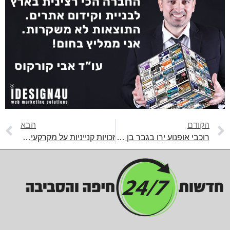
הקודם
הבא
רוכבי אופנוע ירו בגבר בן 45, שנפצע אנושות ובהמשך נקבע מותו. המשטרה פתחה בחקירה
זכויות קנייניות על מקרקעין בחיפה: פרצלציה, רישום טאבו ומושע