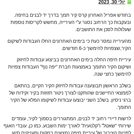
יולי 30, 2023
בחודש אפריל האחרון קרס קיר תמך בדרך יד לבנים בחיפה.
ובעקבות כך הרחוב נסגר ע”י העירייה, מחשש לקריסות נוספות
שעלולות לסכן את התושבים.
מהעירייה נמסר כעת כי בימים האחרונים החלו העבודות לשיקום
הקיר,שצפויות להימשך כ-6 חודשים.
עיריית חיפה החלה בימים האחרונים בביצוע עבודות לחיזוק
ושיקום הקיר התומך באמצעות חברת “יפה נוף” העבודות צפויות
להימשך כחצי שנה.
בשלב הראשון תבוצענה עבודות לחיזוק הקיר הקיים, בהתאם
לממצאי החיישנים שהותקנו לצורך ניטור תזוזות בקיר וקידוח של
ברגי ניסיון. בשלב השני יבוצעו עבודות לשיקומו המלא של הקיר
התומך.
לרשות דיירי רחוב יד לבנים, המתגוררים בסמוך לקיר, עומדים
שירותי “שאטל” ו”קלנועית” לאורך ימות השבוע. כמו כן, עובדי האגף
לפניות הציבור של עיריית חיפה נמצאים במקום ומעניקים סיוע