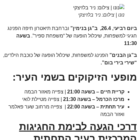
נונו | צילום: ניר בלזיצקי
עי, 26.4, ב”גן בנימין”
וברחבת תיאטרון חיפה הפנינג
גי למשפחות, שיכלול הופעה של “משפחת ספיר”.
בשעה
11
ן הבנים”
הפנינג למשפחות, שיכלול הופעה של כוכבת הילדים,
רי בירי בום”.
פעי הזיקוקים בשמי העיר:
קריית חיים
– בשעה 21:00
| צפייה מאזור הבמה
מרכז הכרמל
– בשעה 21:30
| צפייה מטיילת לואי
עיר תחתית – בשעה 22:00
| צפייה מרחוב שער פאלמר
ואזור הבמה
כי הגעה לבימת החגיגות
רכזית בעיר התחתית