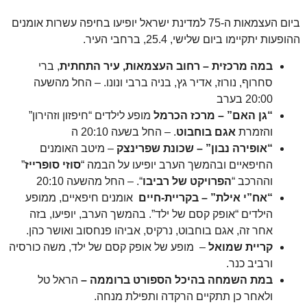
ביום העצמאות ה-75 למדינת ישראל יופיעו בחיפה עשרות אומנים
ות יתקיימו ביום שלישי, 25.4, ברחבי העיר.
במה מרכזית – רחוב העצמאות, עיר התחתית
, ברי
סחרוף, נורוז, אדיר גץ, בניה ברבי ונונו. – החל מהשעה
20:00 בערב
“גן האם” – מרכז הכרמל
מופע לילדים “חיפזון וזהירון”
והזמרת
אגם בוחבוט
. – החל בשעה 20:10 ה
“אופירה נבון” – שכונת שפרינצק
– מיטב האומנים
החיפאיים ובהמשך הערב יופיעו על הבמה “
סוזי סופרייז
”
וההרכב “
הפרויקט של רביבו
“. – החל מהשעה 20:10
“אח”י אילת” – בקריית-חיים
אומנים חיפאיים, ממופע
הילדים “אופק קסם של ילד”. בהמשך הערב, יופיעו, בזה
אחר זה, אגם בוחבוט, נרקיס, אביהו פנחסוב ואושר כהן.
קריית שמואל
– מופע של אופק קסם של ילד, משה כורסיה
ורביב כנר.
במת השמחה בהיכל הספורט ברוממה –
הראל טל
ולאחר כן תתקיים הרקדה ותפילת מנחה.