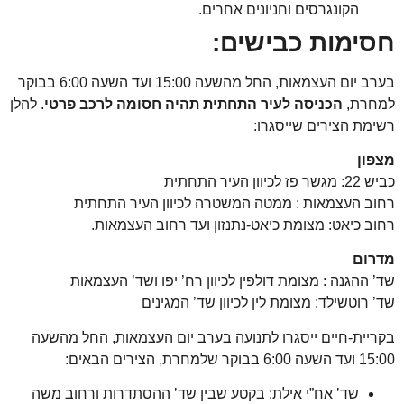
הקונגרסים וחניונים אחרים.
ימות כבישים:
בערב יום העצמאות, החל מהשעה 15:00 ועד השעה 6:00 בבוקר
רת,
הכניסה לעיר התחתית תהיה חסומה לרכב פרטי
. להלן
מת הצירים שייסגרו:
ון
יוון העיר התחתית
ב העצמאות : ממטה המשטרה לכיוון העיר התחתית
ב כיאט: מצומת כיאט-נתנזון ועד רחוב העצמאות.
ום
 ההגנה : מצומת דולפין לכיוון רח’ יפו ושד’ העצמאות
 רוטשילד: מצומת לין לכיוון שד’ המגינים
יית-חיים ייסגרו לתנועה בערב יום העצמאות, החל מהשעה
ר שלמחרת, הצירים הבאים:
שד’ אח”י אילת: בקטע שבין שד’ ההסתדרות ורחוב משה