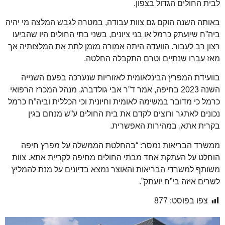
לבית החולים הגדול בצפון.
באותה השנה הוקם גם צוות עבודה, במטרה לגבש המלצה מי יהיה
ביה”ח שיועתק כרמל או בני ציונים, בשני בתי החולים היו שהביעו
רצון רב לעבור. הוועדה היתה אמורה מזמן לתת את המלצותיה אך
מאז עברו שנתיים וטרם התקבלה החלטה.
בוועידת המפרץ הבינלאומית לאזוריות שנערכה בפעם השנייה
השנה 2023 בחיפה, אמר ד”ר אבי גולדברג, מנהל המכרז הרפואי
כרמל כי מדובר במשימה לאומית וחיונית וכי הכללית וביה”ח כרמל
נכונים לאתגר ורוצים לקדם את בית החולים ע”ש מנחם בגין
בקרית אתא, במהירות האפשרית.
ממשרד הבריאות נמסר: “בהחלטת הממשלה על מפרץ חיפה
הוחלט על העתקת אחד מבתי החולים מחיפה לקריית אתא. צוות
משותף למשרדי הבריאות והאוצר נמצא בדיונים על מנת להמליץ
לשרים איזה בי”ח יועתק”.
צפו בפוסט:
877