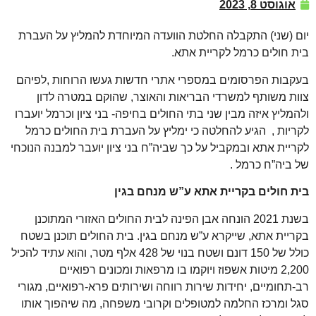
אוגוסט 8, 2023
יום (שני) התקבלה החלטת הוועדה המיוחדת להמליץ על העברת
בית חולים כרמל לקריית אתא.
בעקבות הפרסומים במספרי אתרי חדשות געשו הרוחות ,לפיהם
צוות משותף למשרדי הבריאות והאוצר, שהוקם במטרה לדון
ולהמליץ איזה מבין שני בתי החולים בחיפה- בני ציון וכרמל יועברו
לקריות , הגיע להחלטה כי ימליץ על העברת בית החולים כרמל
לקריית אתא ובמקביל על כך שביה”ח בני ציון יועבר למבנה הנוכחי
של ביה”ח כרמל .
בית חולים בקריית אתא ע”ש מנחם בגין
בשנת 2021 הונחה אבן הפינה לבית החולים האזורי המתוכנן
בקריית אתא, שייקרא ע”ש מנחם בגין. בית החולים תוכנן בשטח
כולל של 150 דונם ושטח בנוי של 428 אלף מטר, והוא עתיד להכיל
2,200 מיטות אשפוז ויוקמו בו מרפאות ומכונים רפואיים
רב-תחומיים, יחידות שירות רווחה ושירותים פרא-רפואיים, מגורי
סגל ומרכז החלמה למטופלים וקרובי משפחה, מה שיהפוך אותו