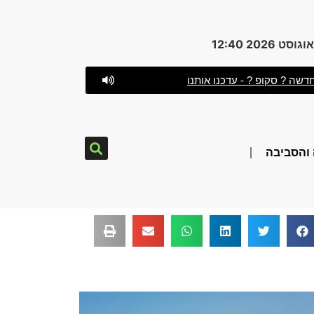
דשה ? סקופ ? - עדכנו אותנו
והסביבה