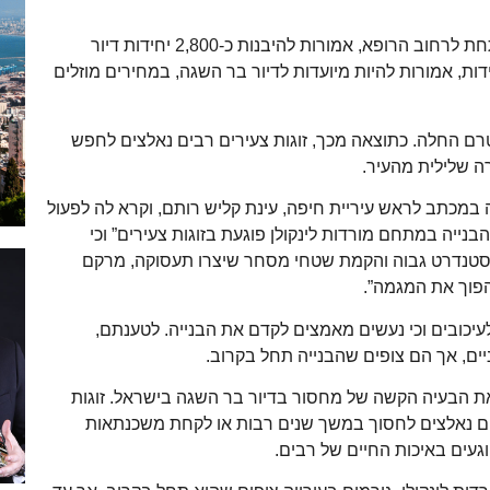
על פי התוכנית, במתחם מורדות לינקולן באחוזה, מתחת לרחוב הרופא, אמורות להיבנות כ-2,800 יחידות דיור
8, מ”ר שטחי מסחר. 20% מהדירות, כ-560 יחידות, אמורות להיות מיועדות לדיור בר השגה, במחירים מוזלים
טרם החלה. כתוצאה מכך, זוגות צעירים רבים נאלצים לחפש
ה שלילית מהעיר.
נה במכתב לראש עיריית חיפה, עינת קליש רותם, וקרא לה לפעול
בנייה במתחם מורדות לינקולן פוגעת בזוגות צעירים” וכי
סטנדרט גבוה והקמת שטחי מסחר שיצרו תעסוקה, מרקם
הפוך את המגמה”.
עיכובים וכי נעשים מאמצים לקדם את הבנייה. לטענתם,
יים, אך הם צופים שהבנייה תחל בקרוב.
את הבעיה הקשה של מחסור בדיור בר השגה בישראל. זוגות
הם נאלצים לחסוך במשך שנים רבות או לקחת משכנתאות
געים באיכות החיים של רבים.