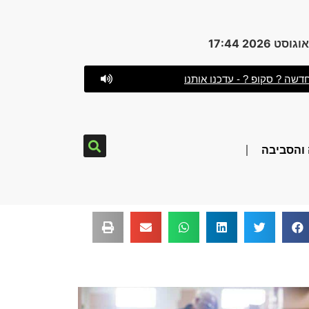
דשה ? סקופ ? - עדכנו אותנו
והסביבה