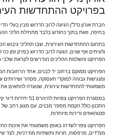
בפרויקט ההתחדשות העירו
בחיפה, וזאת בתוך כחודש בלבד מתחילת הליכי ההח
בתחום ההתחדשות העירונית, שבו תהליכי גיבוש הס
ולעיתים אף שנים, הגעה לרוב הדרוש בפרק זמן כ
הפרויקט והשלמת ההליכים הנדרשים לקראת שלבי ה
הפרויקט ממוקם ברחוב יד לבנים, אחד הרחובות המר
ומנגישות גבוהה למוקדי תעסוקה, מסחר ושירותים עירו
משמעותי להתחדשות עירונית, שנועדה להתאים את ס
במסגרת הפרויקט צפויות להיהרס 51 יחידות דיור קיימות, ובמקומן ייבנו כ-215 יחידות דיור חדשות.
פנטהאוזים ודירות מיוחדות.
הפרויקט צפוי לשדרג באופן משמעותי את איכות החי
ממ”דים, מרפסות, חניות ותשתיות מודרניות, לצד שיפ