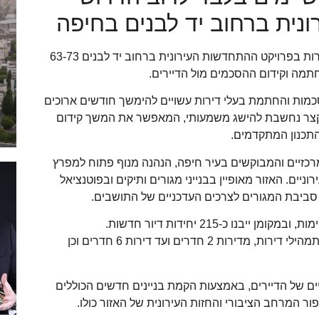
נית ברחוב יד לבנים בחיפה
חברת אורון נדל”ן הגיעה לרוב הדרוש מבין בעלי הדירות בפרויקט ההתחדשות העירונית ברחוב יד לבנים 63-73
תמה וקידום ההסכמים מול הדיירים.
כמות והחתמת בעלי דירות עשויים להימשך חודשים ארוכים
ה קצר נחשבת להישג משמעותי, המאפשר את המשך קידום
תכנון המתקדמים.
כזיים והמבוקשים בעיר חיפה, הנהנה מנוף פתוח למפרץ
ניים. האזור מאופיין בבנייני מגורים ותיקים ובפוטנציאל
ביבת המגורים לצרכים העדכניים של התושבים.
התכנון כולל הקמת מספר מבנים, עם מגוון רחב של תמהילי דירות, מדירות 2 חדרים ועד דירות 6 חדרים וכן
ים של הדיירים, באמצעות הקמת בניינים חדשים הכוללים
ור המרחב הציבורי והחזות העירונית של האזור כולו.