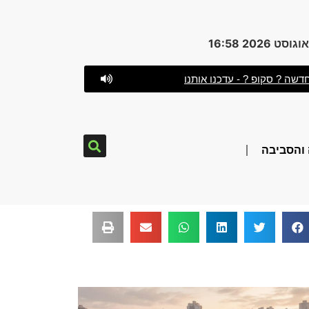
דשה ? סקופ ? - עדכנו אותנו
והסביבה