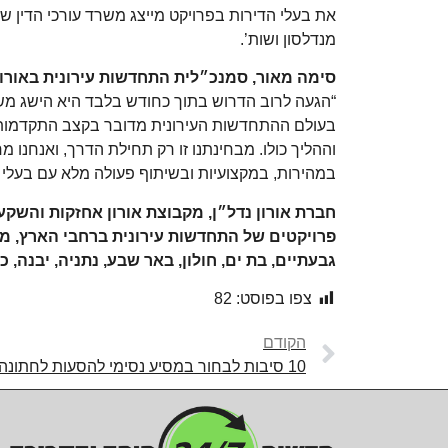
את בעלי הדירות בפרויקט מייצג משרד עורכי הדין שפ
מנדלסון ושות’.
סימה מאור,
סמנכ״לית התחדשות עירונית באורון
“הגעה לרוב הדרוש בתוך כחודש בלבד היא הישג מש
בעולם ההתחדשות העירונית מדובר בקצב התקדמות חר
וההליך כולו. מבחינתנו זו רק תחילת הדרך, ואנחנו 
במהירות, במקצועיות ובשיתוף פעולה מלא עם בעלי ה
חברת אורון נדל״ן, מקבוצת אורון אחזקות והשק
פרויקטים של התחדשות עירונית ברחבי הארץ, מצפ
גבעתיים, בת ים, חולון, באר שבע, נתניה, יבנה, 
צפו בפוסט:
82
הקודם
10 סיבות לבחור במסיע נסימי להסעות לחתונה באזור חיפה והצפון