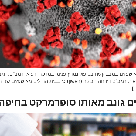
ולים, גבר בשנות ה-70 ואישה בשנות ה-60, מאושפזים במצב קשה בטיפול נמרץ פנימי במרכז ה
פואית רמב”ם דיווחה הבוקר (ראשון) כי בבית החולים מאושפזים שני 
]
ם גונב מאותו סופרמרקט בחיפה ת