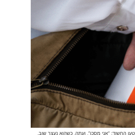
ן החשוד: “אני מסכן”, ועתה, כשהוא נעצר שוב,