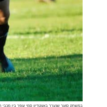
במשחק סוער שנערך באצטדיון סמי עופר בין מכבי חי