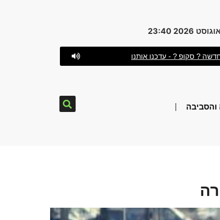
דשה ? סקופ ? - עדכנו אותנו
והסביבה
רה