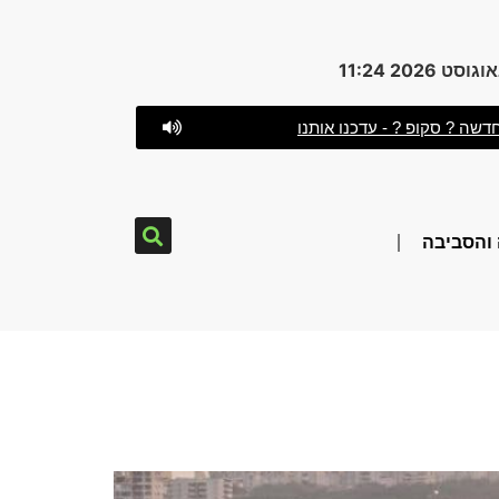
דשה ? סקופ ? - עדכנו אותנו
והסביבה