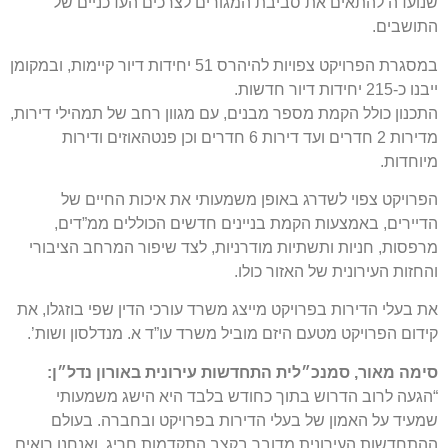
שנועדה להתאים את סביבת המגורים לצרכים העדכניים של
התושבים.
במסגרת הפרויקט צפויות להיהרס 51 יחידות דיור קיימות, ובמקומן
ייבנו כ-215 יחידות דיור חדשות.
התכנון כולל הקמת מספר מבנים, עם מגוון רחב של תמהילי דירות,
מדירות 2 חדרים ועד דירות 6 חדרים וכן פנטהאוזים ודירות
מיוחדות.
הפרויקט צפוי לשדרג באופן משמעותי את איכות החיים של
הדיירים, באמצעות הקמת בניינים חדשים הכוללים ממ”דים,
מרפסות, חניות ותשתיות מודרניות, לצד שיפור המרחב הציבורי
והחזות העירונית של האזור כולו.
את בעלי הדירות בפרויקט מייצג משרד עורכי הדין שפי בוזגלו, את
קידום הפרויקט מטעם היזם מוביל משרד עו”ד א. מנדלסון ושות’.
סימה מאור,
סמנכ״לית התחדשות עירונית באורון נדל״ן
:
“הגעה לרוב הדרוש בתוך כחודש בלבד היא הישג משמעותי
שמעיד על האמון של בעלי הדירות בפרויקט ובחברה. בעולם
ההתחדשות העירונית מדובר בקצב התקדמות חריג, ואנחנו רואים